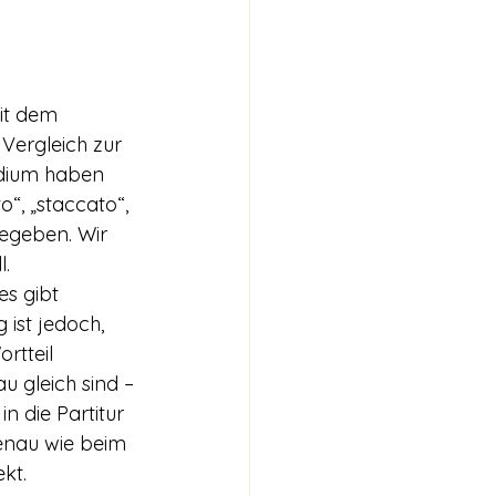
it dem 
Vergleich zur 
udium haben 
“, „staccato“, 
gegeben. Wir 
l.
s gibt 
ist jedoch, 
rtteil 
u gleich sind – 
 die Partitur 
enau wie beim 
kt.