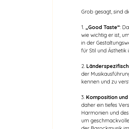
Grob gesagt, sind die
1. 
„Good Taste“
: D
wie wichtig er ist,
in der Gestaltungsw
für Stil und Ästhetik
2. 
Länderspezifisch
der Musikausführun
kennen und zu verste
3. 
Komposition und 
daher ein tiefes Ver
Harmonien und des C
um geschmackvolle 
der Barockmusik i