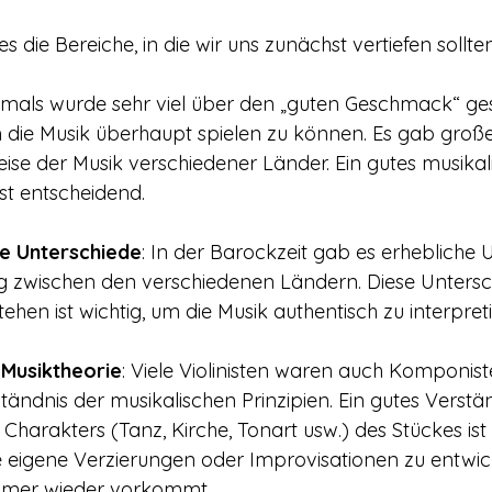
s die Bereiche, in die wir uns zunächst vertiefen sollten
amals wurde sehr viel über den „guten Geschmack“ g
 um die Musik überhaupt spielen zu können. Es gab groß
eise der Musik verschiedener Länder. Ein gutes musikal
 ist entscheidend.
e Unterschiede
: In der Barockzeit gab es erhebliche 
g zwischen den verschiedenen Ländern. Diese Untersc
hen ist wichtig, um die Musik authentisch zu interpret
Musiktheorie
: Viele Violinisten waren auch Komponis
ständnis der musikalischen Prinzipien. Ein gutes Verstä
harakters (Tanz, Kirche, Tonart usw.) des Stückes ist
eigene Verzierungen oder Improvisationen zu entwick
mmer wieder vorkommt.