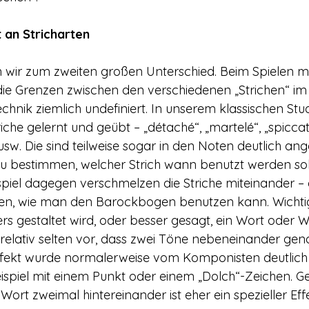
t an Stricharten
ir zum zweiten großen Unterschied. Beim Spielen m
e Grenzen zwischen den verschiedenen „Strichen“ im 
chnik ziemlich undefiniert. In unserem klassischen St
iche gelernt und geübt – „détaché“, „martelé“, „spiccato
é“ usw. Die sind teilweise sogar in den Noten deutlich an
zu bestimmen, welcher Strich wann benutzt werden sol
piel dagegen verschmelzen die Striche miteinander – e
en, wie man den Barockbogen benutzen kann. Wichtig 
s gestaltet wird, oder besser gesagt, ein Wort oder Wo
 relativ selten vor, dass zwei Töne nebeneinander gena
fekt wurde normalerweise vom Komponisten deutlich in
spiel mit einem Punkt oder einem „Dolch“-Zeichen. G
ort zweimal hintereinander ist eher ein spezieller Effe