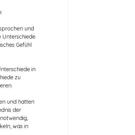
:
esprochen und 
e Unterschiede 
isches Gefühl 
Unterschiede in 
hiede zu 
ieren.
ten und hatten 
ndnis der 
 notwendig, 
eln, was in 